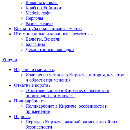
Кованая кровать
Колёсоотбойники
Мебель лофт
Перголы
Разная мебель
Витая труба и кованные элементы
Штампованные и кованные элементы
Валюты, Вензели
Балясины
Декоративные накладки
Услуги
Изделия из металла
Изделия из металла в Киржаче: история, качество
и области применения
Откатные ворота
Откатные ворота в Киржаче: особенности
производства и монтажа
Поликарбонат
Поликарбонат в Киржаче: особенности и
применение
Перила
Перила в Киржаче: важный элемент дизайна и
безопасности