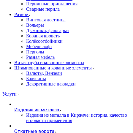
Перильные приглашения
Сварные перила
Разное
Винтовая лестница
Вольеры
Дымники, флюгарки
Кованая кровать
Колёсоотбойники
Мебель лофт
Перголы
Разная мебель
Витая труба и кованные элементы
Штампованные и кованные элементы
Валюты, Вензели
Балясины
Декоративные накладки
Услуги
Изделия из металла
Изделия из металла в Киржаче: история, качество
и области применения
Откатные ворота