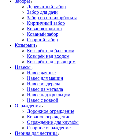
Заборы
Деревянный забор
Забор для дачи
Забор из поликарбоната
Кирпичный забор
Кованая калитка
Кованый забор
Сварной забор
Козырьки
Козырёк над балконом
Козырёк над входом
Козырёк над крыльцом
Навесы
Навес дачные
Навес для машин
Навес из дерева
Навес из металла
Навес над крыльцом
Навес с ковкой
Ограждения
Дорожное ограждение
Кованое ограждение
Ограждение для клумбы
Сварное ограждение
Перила для лестниц