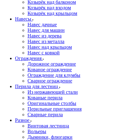
Козырёк над балконом
Козырёк над входом
Козырёк над крыльцом
Навесы
Навес дачные
Навес для машин
Навес из дерева
Навес из металла
Навес над крыльцом
Навес с ковкой
Ограждения
Дорожное ограждение
Кованое ограждение
Ограждение для клумбы
Сварное ограждение
Перила для лестниц
Из нержавеющей стали
Кованые перила
Оригинальные столбы
Перильные приглашения
Сварные перила
Разное
Винтовая лестница
Вольеры
Дымники, флюгарки