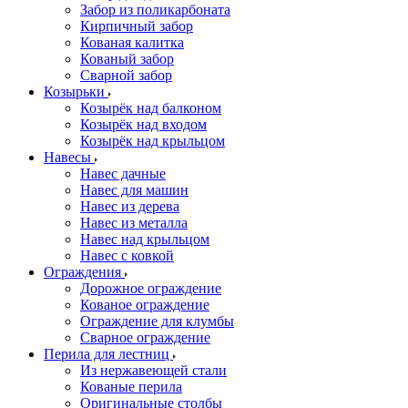
Забор из поликарбоната
Кирпичный забор
Кованая калитка
Кованый забор
Сварной забор
Козырьки
Козырёк над балконом
Козырёк над входом
Козырёк над крыльцом
Навесы
Навес дачные
Навес для машин
Навес из дерева
Навес из металла
Навес над крыльцом
Навес с ковкой
Ограждения
Дорожное ограждение
Кованое ограждение
Ограждение для клумбы
Сварное ограждение
Перила для лестниц
Из нержавеющей стали
Кованые перила
Оригинальные столбы