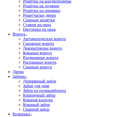
Решётки на кондиционеры
Решётки на лоджию
Решётки на приямки
Решетчатые двери
Сварные решётки
Ставни на окна
Цветники на окна
Ворота
Автоматические ворота
Гаражные ворота
Декоративные ворота
Кованые ворота
Раздвижные ворота
Распашные ворота
Сварные ворота
Двери
Заборы
Деревянный забор
Забор для дачи
Забор из поликарбоната
Кирпичный забор
Кованая калитка
Кованый забор
Сварной забор
Козырьки