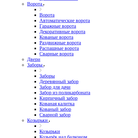
Ворота
Ворота
Автоматические ворота
Гаражные ворота
Декоративные ворота
Кованые ворота
Раздвижные ворота
Распашные ворота
Сварные ворота
Двери
Заборы
Заборы
Деревянный забор
Забор для дачи
Забор из поликарбоната
Кирпичный забор
Кованая калитка
Кованый забор
Сварной забор
Козырьки
Козырьки
Козырёк над балконом