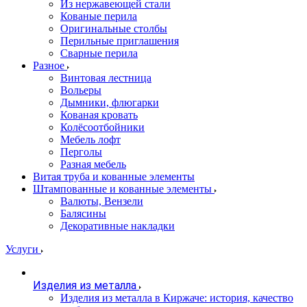
Из нержавеющей стали
Кованые перила
Оригинальные столбы
Перильные приглашения
Сварные перила
Разное
Винтовая лестница
Вольеры
Дымники, флюгарки
Кованая кровать
Колёсоотбойники
Мебель лофт
Перголы
Разная мебель
Витая труба и кованные элементы
Штампованные и кованные элементы
Валюты, Вензели
Балясины
Декоративные накладки
Услуги
Изделия из металла
Изделия из металла в Киржаче: история, качество