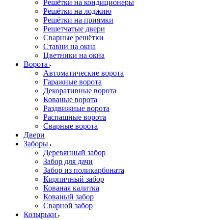
Решётки на кондиционеры
Решётки на лоджию
Решётки на приямки
Решетчатые двери
Сварные решётки
Ставни на окна
Цветники на окна
Ворота
Автоматические ворота
Гаражные ворота
Декоративные ворота
Кованые ворота
Раздвижные ворота
Распашные ворота
Сварные ворота
Двери
Заборы
Деревянный забор
Забор для дачи
Забор из поликарбоната
Кирпичный забор
Кованая калитка
Кованый забор
Сварной забор
Козырьки