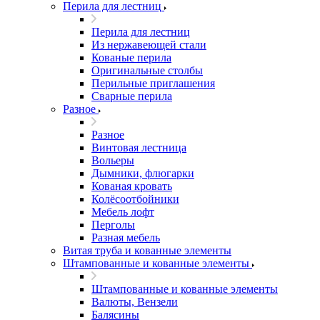
Перила для лестниц
Перила для лестниц
Из нержавеющей стали
Кованые перила
Оригинальные столбы
Перильные приглашения
Сварные перила
Разное
Разное
Винтовая лестница
Вольеры
Дымники, флюгарки
Кованая кровать
Колёсоотбойники
Мебель лофт
Перголы
Разная мебель
Витая труба и кованные элементы
Штампованные и кованные элементы
Штампованные и кованные элементы
Валюты, Вензели
Балясины