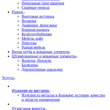
Перильные приглашения
Сварные перила
Разное
Винтовая лестница
Вольеры
Дымники, флюгарки
Кованая кровать
Колёсоотбойники
Мебель лофт
Перголы
Разная мебель
Витая труба и кованные элементы
Штампованные и кованные элементы
Валюты, Вензели
Балясины
Декоративные накладки
Услуги
Изделия из металла
Изделия из металла в Киржаче: история, качество
и области применения
Откатные ворота