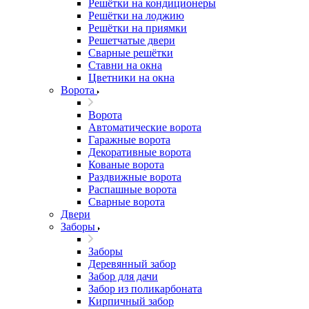
Решётки на кондиционеры
Решётки на лоджию
Решётки на приямки
Решетчатые двери
Сварные решётки
Ставни на окна
Цветники на окна
Ворота
Ворота
Автоматические ворота
Гаражные ворота
Декоративные ворота
Кованые ворота
Раздвижные ворота
Распашные ворота
Сварные ворота
Двери
Заборы
Заборы
Деревянный забор
Забор для дачи
Забор из поликарбоната
Кирпичный забор