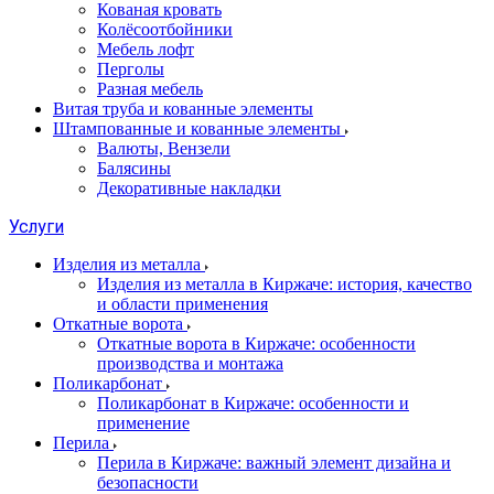
Кованая кровать
Колёсоотбойники
Мебель лофт
Перголы
Разная мебель
Витая труба и кованные элементы
Штампованные и кованные элементы
Валюты, Вензели
Балясины
Декоративные накладки
Услуги
Изделия из металла
Изделия из металла в Киржаче: история, качество
и области применения
Откатные ворота
Откатные ворота в Киржаче: особенности
производства и монтажа
Поликарбонат
Поликарбонат в Киржаче: особенности и
применение
Перила
Перила в Киржаче: важный элемент дизайна и
безопасности