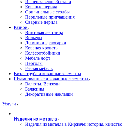
Из нержавеющей стали
Кованые перила
Оригинальные столбы
Перильные приглашения
Сварные перила
Разное
Винтовая лестница
Вольеры
Дымники, флюгарки
Кованая кровать
Колёсоотбойники
Мебель лофт
Перголы
Разная мебель
Витая труба и кованные элементы
Штампованные и кованные элементы
Валюты, Вензели
Балясины
Декоративные накладки
Услуги
Изделия из металла
Изделия из металла в Киржаче: история, качество