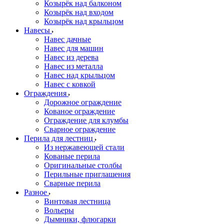
Козырёк над балконом
Козырёк над входом
Козырёк над крыльцом
Навесы
Навес дачные
Навес для машин
Навес из дерева
Навес из металла
Навес над крыльцом
Навес с ковкой
Ограждения
Дорожное ограждение
Кованое ограждение
Ограждение для клумбы
Сварное ограждение
Перила для лестниц
Из нержавеющей стали
Кованые перила
Оригинальные столбы
Перильные приглашения
Сварные перила
Разное
Винтовая лестница
Вольеры
Дымники, флюгарки