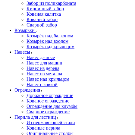
Забор из поликарбоната
Кирпичный забор
Кованая калитка
Кованый забор
Сварной забор
Козырьки
Козырёк над балконом
Козырёк над входом
Козырёк над крыльцом
Навесы
Навес дачные
Навес для машин
Навес из дерева
Навес из металла
Навес над крыльцом
Навес с ковкой
Ограждения
Дорожное ограждение
Кованое ограждение
Ограждение для клумбы
Сварное ограждение
Перила для лестниц
Из нержавеющей стали
Кованые перила
Оригинальные столбы