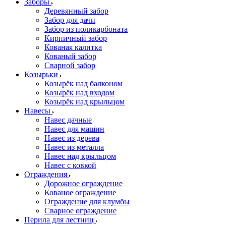
Заборы
Деревянный забор
Забор для дачи
Забор из поликарбоната
Кирпичный забор
Кованая калитка
Кованый забор
Сварной забор
Козырьки
Козырёк над балконом
Козырёк над входом
Козырёк над крыльцом
Навесы
Навес дачные
Навес для машин
Навес из дерева
Навес из металла
Навес над крыльцом
Навес с ковкой
Ограждения
Дорожное ограждение
Кованое ограждение
Ограждение для клумбы
Сварное ограждение
Перила для лестниц